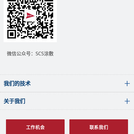
微信公众号：SCS涂敷
我们的技术
关于我们
敷形涂层概览
聚对二甲苯（派瑞林）敷形涂层
液体敷形涂层
全球分布
SCS PlasmaGuard™涂层
发展历程
工作机会
联系我们