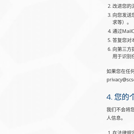
改进您的
向您发送
求等）。
通过Mai
答复您对
向第三方
用于识别
如果您在任
privacy@sc
4. 您
我们不会将
人信息。
在法律规