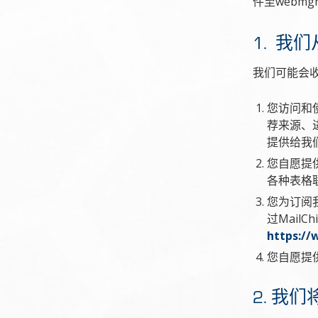
件至webmgr
1. 我
我们可能会
您访问和
荐来源、进
提供给我
您自愿提
各种表格
您为订阅
过Mail
https://
您自愿提
2. 我