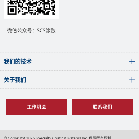
微信公众号：SCS涂敷
我们的技术
关于我们
敷形涂层概览
聚对二甲苯（派瑞林）敷形涂层
液体敷形涂层
全球分布
SCS PlasmaGuard™涂层
发展历程
工作机会
联系我们
原子层沉积涂层
愿景与价值观
多层涂层
质量管理
表面处理工程
认证
© Copyright 2026 Specialty Coating Systems Inc. 保留所有权利