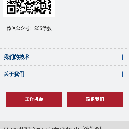
微信公众号：SCS涂敷
我们的技术
关于我们
敷形涂层概览
聚对二甲苯（派瑞林）敷形涂层
液体敷形涂层
全球分布
SCS PlasmaGuard™涂层
发展历程
工作机会
联系我们
原子层沉积涂层
愿景与价值观
多层涂层
质量管理
表面处理工程
认证
© Copyright 2026 Specialty Coating Systems Inc. 保留所有权利