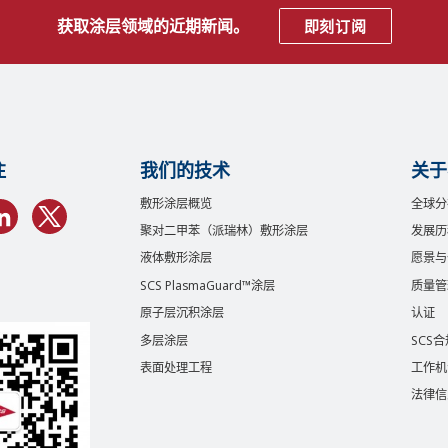
获取涂层领域的近期新闻。
即刻订阅
注
我们的技术
关于
敷形涂层概览
全球分
聚对二甲苯（派瑞林）敷形涂层
发展历
液体敷形涂层
愿景与
SCS PlasmaGuard™涂层
质量管
原子层沉积涂层
认证
多层涂层
SCS
表面处理工程
工作机
法律信