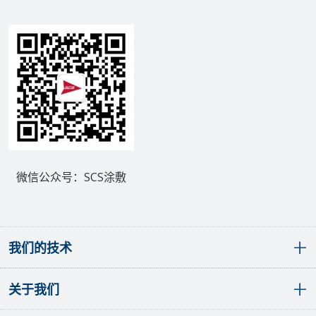
微信公众号：SCS涂敷
我们的技术
关于我们
敷形涂层概览
聚对二甲苯（派瑞林）敷形涂层