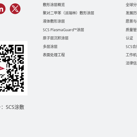
敷形涂层概览
全球分
聚对二甲苯（派瑞林）敷形涂层
发展历
液体敷形涂层
愿景与
SCS PlasmaGuard™涂层
质量管
原子层沉积涂层
认证
多层涂层
SCS
表面处理工程
工作机
法律信
：SCS涂敷