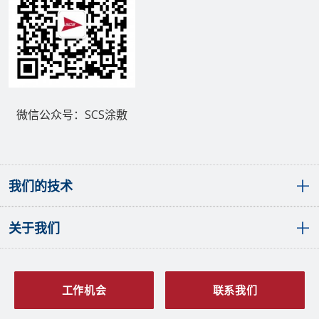
微信公众号：SCS涂敷
我们的技术
关于我们
敷形涂层概览
聚对二甲苯（派瑞林）敷形涂层
液体敷形涂层
全球分布
SCS PlasmaGuard™涂层
发展历程
工作机会
联系我们
原子层沉积涂层
愿景与价值观