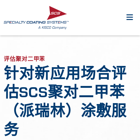
评估聚对二甲苯
针对新应用场合评
估SCS聚对二甲苯
（派瑞林）涂敷服
务