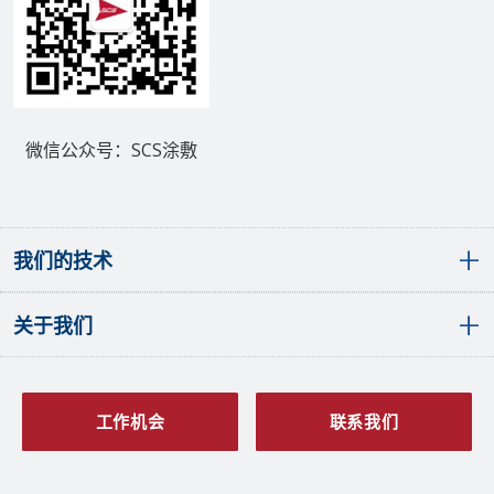
微信公众号：SCS涂敷
我们的技术
关于我们
敷形涂层概览
聚对二甲苯（派瑞林）敷形涂层
液体敷形涂层
全球分布
SCS PlasmaGuard™涂层
发展历程
工作机会
联系我们
原子层沉积涂层
愿景与价值观
多层涂层
质量管理