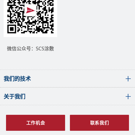
微信公众号：SCS涂敷
我们的技术
关于我们
敷形涂层概览
聚对二甲苯（派瑞林）敷形涂层
液体敷形涂层
全球分布
SCS PlasmaGuard™涂层
发展历程
工作机会
联系我们
原子层沉积涂层
愿景与价值观