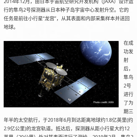
2014年12月，由日本宇宙航空研究开发机构（JAXA）设计运
行的隼鸟2号探测器从日本种子岛宇宙中心发射升空。它的
任务是前往小行星“龙宫”，从其表面和内部采集样本并送回
地球。
在成
功发
射
后，
隼鸟
2号
进行
了为
期三
年半的太空航行，于2018年6月到达距离地球约1.8亿英里(约
2.9亿公里)的龙宫轨道。抵达后，探测器从距小行星大约12