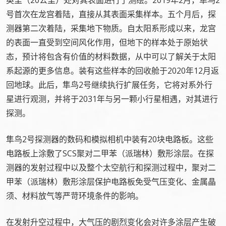
英里（20公里）处对其表面进行了测绘。2019年2月，隼鸟2
号首次在龙宫着陆，直接从其表面采集样本。五个月后，探
测器第二次着陆，采集地下物质。自太阳系形成以来，龙宫
的表面一直受到空间风化作用，但地下的样本处于原始状
态，预计将包含有价值的材料数据，从中可以了解关于太阳
系起源的更多信息。装有这些样本的回收舱于2020年12月返
回地球。此后，隼鸟2号继续执行扩展任务，它将对系外行
星进行观测，并将于2031年与另一颗小行星相遇，对其进行
探测。
隼鸟2号探测器的数码和模拟相机中装有20块电路板。这些
电路板上涂敷了SCS聚对二甲苯（派瑞林）敷形涂层。在探
测器的发射过程中以及整个太空航行和探测过程中，聚对二
甲苯（派瑞林）敷形涂层保护电路板免受气压变化、金属晶
须、材料放气等严苛环境条件的影响。
在发射升空过程中，大气压的剧烈变化会对许多涂层产生破