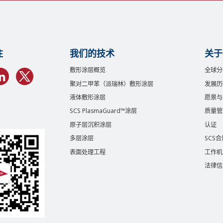
注
我们的技术
关于
敷形涂层概览
全球分
聚对二甲苯（派瑞林）敷形涂层
发展历
液体敷形涂层
愿景与
SCS PlasmaGuard™涂层
质量管
原子层沉积涂层
认证
多层涂层
SCS
表面处理工程
工作机
法律信