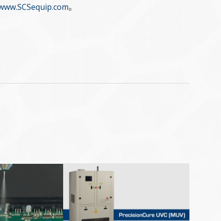
www.SCSequip.com
。