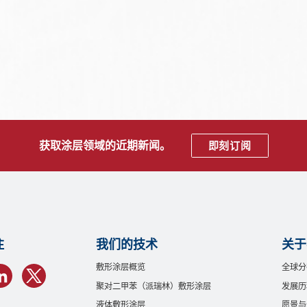
获取涂层领域的近期新闻。
即刻订阅
注
我们的技术
关于
敷形涂层概览
全球分
聚对二甲苯（派瑞林）敷形涂层
发展历
液体敷形涂层
愿景与